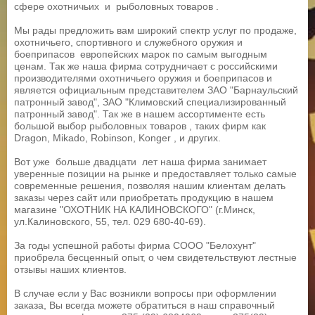
сфере охотничьих и рыболовных товаров .
Мы рады предложить вам широкий спектр услуг по продаже,
охотничьего, спортивного и служебного оружия и
боеприпасов европейских марок по самым выгодным
ценам. Так же наша фирма сотрудничает с российскими
производителями охотничьего оружия и боеприпасов и
является официальным представителем ЗАО "Барнаульский
патронный завод", ЗАО "Климовский специализированный
патронный завод". Так же в нашем ассортименте есть
большой выбор рыболовных товаров , таких фирм как
Dragon, Mikado, Robinson, Konger , и других.
Вот уже больше двадцати лет наша фирма занимает
уверенные позиции на рынке и предоставляет только самые
современные решения, позволяя нашим клиентам делать
заказы через сайт или приобретать продукцию в нашем
магазине "ОХОТНИК НА КАЛИНОВСКОГО" (г.Минск,
ул.Калиновского, 55, тел. 029 680-40-69).
За годы успешной работы фирма СООО "Белохунт"
приобрела бесценный опыт, о чем свидетельствуют лестные
отзывы наших клиентов.
В случае если у Вас возникли вопросы при оформлении
заказа, Вы всегда можете обратиться в наш справочный