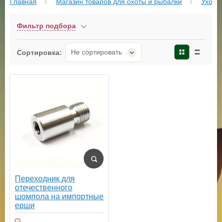
Главная
Магазин товаров для охоты и рыбалки
Уход 
Фильтр подбора
Не сортировать
Сортировка:
Переходник для
отечественного
шомпола на импортные
ерши