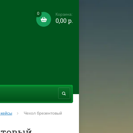
0
Корзина:
0,00 р.
 кейсы
Чехол брезентовый
нтовый