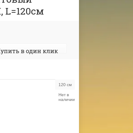
, L=120см
упить в один клик
120 см
Нет в
наличии