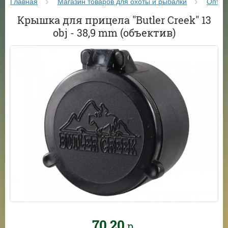
Главная
Магазин товаров для охоты и рыбалки
Оптик
Крышка для прицела "Butler Creek" 13
obj - 38,9 mm (объектив)
70,20
р.