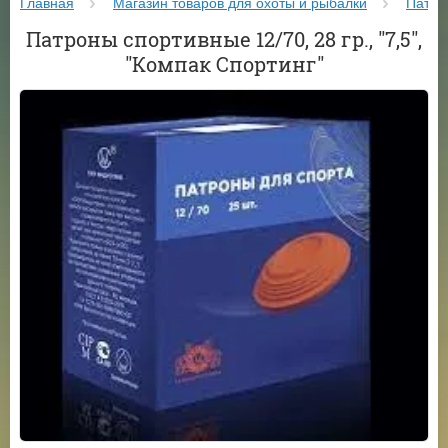
Главная
Магазин товаров для охоты и рыбалки
Патро
Патроны спортивные 12/70, 28 гр., "7,5",
"Компак Спортинг"