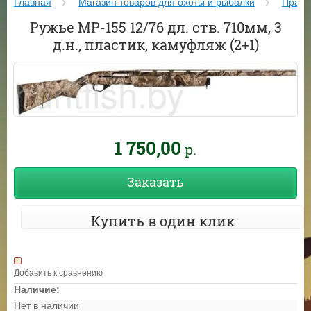
Главная
Магазин товаров для охоты и рыбалки
Прайс
Ружье МР-155 12/76 дл. ств. 710мм, 3
д.н., пластик, камуфляж (2+1)
1 750,00
р.
Заказать
Купить в один клик
Добавить к сравнению
Наличие:
Нет в наличии