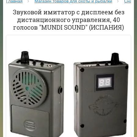
Главная
Магазин товаров для охоты и рыбалки
Снаря
Звуковой имитатор с дисплеем без
дистанционного управления, 40
голосов "MUNDI SOUND" (ИСПАНИЯ)