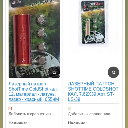
ЛАЗЕРНЫЙ ПАТРОН
Лазерный патрон
SHOTTIME COLDSHOT
ShotTime ColdShot кал.
КАЛ. 7.62X39 Арт. ST-
12, материал - латунь,
LS-39
лазер - красный, 655нМ
Добавить к сравнению
Добавить к сравнению
Наличие:
Наличие: