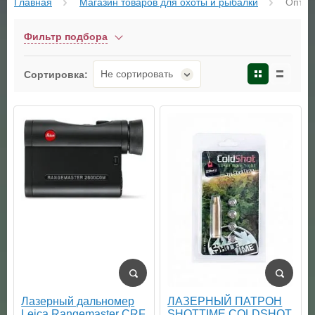
Главная
Магазин товаров для охоты и рыбалки
 Оптик
Фильтр подбора
Не сортировать
Сортировка:
Лазерный дальномер
ЛАЗЕРНЫЙ ПАТРОН
Leica Rangemaster CRF
SHOTTIME COLDSHOT