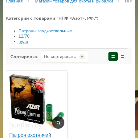
Главная
Магазин товаров для охоты и рыбалки
 НПФ «
Категории с товарами "НПФ «Азот», РФ.":
Патроны гладкоствольные
12/70
пули
Не сортировать
Сортировка:
Патрон охотничий