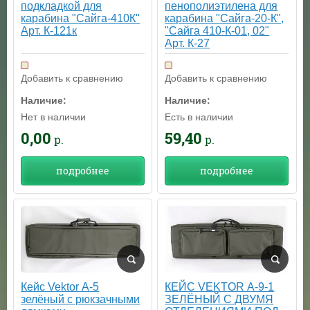
подкладкой для
пенополиэтилена для
карабина "Сайга-410К"
карабина "Сайга-20-К",
Арт. К-121к
"Сайга 410-К-01, 02"
Арт. К-27
Добавить к сравнению
Добавить к сравнению
Наличие:
Наличие:
Нет в наличии
Есть в наличии
0,00
59,40
р.
р.
подробнее
подробнее
Кейс Vektor А-5
КЕЙС VEKTOR А-9-1
зелёный с рюкзачными
ЗЕЛЁНЫЙ С ДВУМЯ